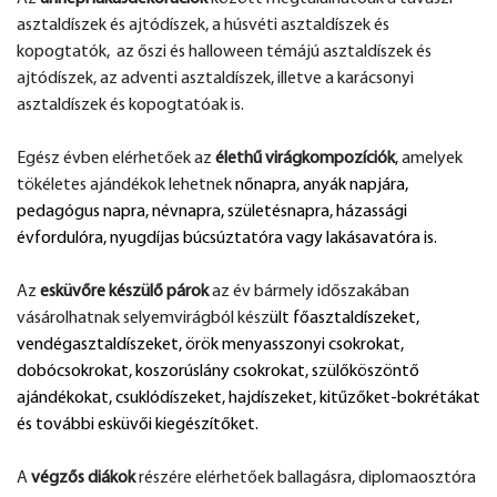
asztaldíszek és ajtódíszek, a húsvéti asztaldíszek és
kopogtatók, az őszi és halloween témájú asztaldíszek és
ajtódíszek, az adventi asztaldíszek, illetve a karácsonyi
asztaldíszek és kopogtatóak is.
Egész évben elérhetőek az
élethű virágkompozíciók
, amelyek
tökéletes ajándékok lehetnek
nőnapra, anyák napjára,
pedagógus napra, névnapra, születésnapra, házassági
évfordulóra, nyugdíjas búcsúztatóra vagy lakásavatóra is.
Az
esküvőre készülő párok
az év bármely időszakában
vásárolhatnak selyemvirágból kész
ült főasztaldíszeket,
vendégasztaldíszeket, örök menyasszonyi csokrokat,
dobócsokrokat, koszorúslány csokrokat, szülőköszöntő
ajándékokat, csuklódíszeket, hajdíszeket, kitűzőket-bokrétákat
és további esküvői kiegészítőket.
A
végzős diákok
részére
elérhetőek ballagásra, diplomaosztóra