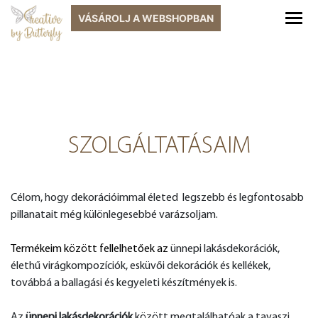
VÁSÁROLJ A
WEBSHOPBAN
SZOLGÁLTATÁSAIM
Célom, hogy dekorációimmal életed legszebb és legfontosabb
pillanatait még különlegesebbé varázsoljam.
Termékeim között fellelhetőek az
ünnepi lakásdekorációk,
élethű virágkompozíciók, esküvői dekorációk és kellékek,
továbbá a ballagási és kegyeleti készítmények is.
Az
ünnepi lakásdekorációk
között megtalálhatóak a tavaszi