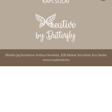
KAPCSOLAT
Minden jog fenntartva: Ambrus Henrietta. 2026 Miskolc Készítette: Kiss Sándor
www.visualcenter.hu